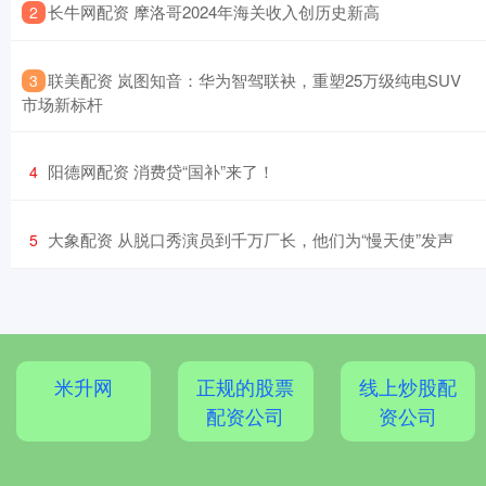
​长牛网配资 摩洛哥2024年海关收入创历史新高
2
​联美配资 岚图知音：华为智驾联袂，重塑25万级纯电SUV
3
市场新标杆
​阳德网配资 消费贷“国补”来了！
4
​大象配资 从脱口秀演员到千万厂长，他们为“慢天使”发声
5
米升网
正规的股票
线上炒股配
配资公司
资公司