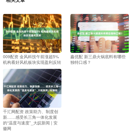
009配资 金风科技午前涨超5%
鑫优配 新三鼎火锅底料有哪些
机构看好风机板块实现盈利反转
独特口感？
千汇网配资 政策助力、制度创
新……感受长三角一体化发展
的“温度与速度”_大皖新闻 | 安
徽网