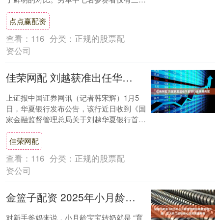
顺利晋级，而在女单的九朵金花中，尽管何
点点赢配资
卓佳....
查看：
116
分类：
正规的股票配
资公司
佳荣网配 刘越获准出任华夏银行首席财务官
上证报中国证券网讯（记者韩宋辉）1月5
日，华夏银行发布公告，该行近日收到《国
家金融监督管理总局关于刘越华夏银行首席
财务官任职资格的批复》，核准刘越担任该
佳荣网配
行首席财....
查看：
116
分类：
正规的股票配
资公司
金篮子配资 2025年小月龄宝宝转奶哪款奶粉合适：五大热门奶粉核心优势深度解析
对新手爸妈来说，小月龄宝宝转奶就是 “育