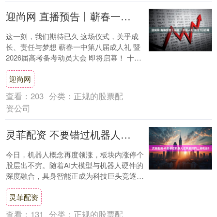
迎尚网 直播预告丨蕲春一中成人礼10月7日启幕
这一刻，我们期待已久 这场仪式，关乎成
长、责任与梦想 蕲春一中第八届成人礼 暨
2026届高考备考动员大会 即将启幕！ 十八
而志承大任，踔厉奋发向未来 10月7日....
迎尚网
查看：
203
分类：
正规的股票配
资公司
灵菲配资 不要错过机器人这条主线的上涨机会！
今日，机器人概念再度领涨，板块内涨停个
股层出不穷。随着AI大模型与机器人硬件的
深度融合，具身智能正成为科技巨头竞逐的
下一个风口。高工机器人产业研究所预计，
灵菲配资
到20....
查看：
131
分类：
正规的股票配