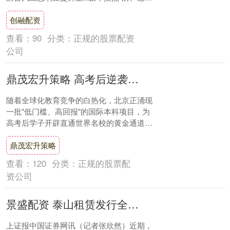
抢”的原则，提前统筹部署电网运维、应....
创融配资
查看：
90
分类：
正规的股票配资
公司
鼎茂宏升策略 高考后逆袭！北京5所国际本科院校免高考直录QS前50_北工大_全英文_毕业生
随着全球化教育竞争的白热化，北京正涌现
一批"低门槛、高回报"的国际本科项目，为
高考后学子开辟直通世界名校的黄金通道。
以下五所教育部认证院校凭借QS前50合作
鼎茂宏升策略
资源....
查看：
120
分类：
正规的股票配
资公司
景盛配资 泰山租赁发行全国首单国有租赁私募中小微支持债券
上证报中国证券网讯（记者张欣然）近期，