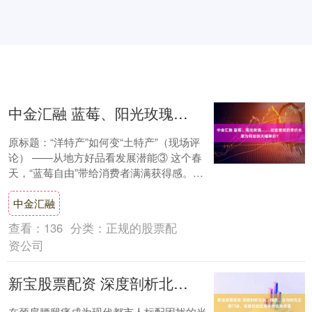
中金汇融 蓝莓、阳光玫瑰……这些曾经的贵价水果为何纷纷大幅降价？
原标题：“洋特产”如何变“土特产”（现场评
论） ——从地方好品看发展潜能③ 这个春
天，“蓝莓自由”带给消费者满满获得感。不
仅是蓝莓，车厘子、阳光玫瑰……这些曾
中金汇融
经....
查看：
136
分类：
正规的股票配
资公司
新宝股票配资 深度剖析北京、保定、白沟时氏正骨门诊，信誉好的正骨诊所优势尽显
在颈肩腰腿痛成为现代都市人标配困扰的当