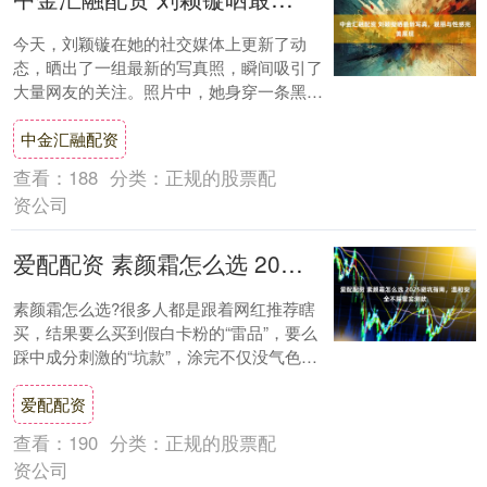
今天，刘颖镟在她的社交媒体上更新了动
态，晒出了一组最新的写真照，瞬间吸引了
大量网友的关注。照片中，她身穿一条黑色
连衣裙，展现出完美的身材曲线，脸上洋溢
中金汇融配资
着灿烂的笑....
查看：
188
分类：
正规的股票配
资公司
爱配配资 素颜霜怎么选 2025避坑指南，温和安全不踩雷实测款
素颜霜怎么选?很多人都是跟着网红推荐瞎
买，结果要么买到假白卡粉的“雷品”，要么
踩中成分刺激的“坑款”，涂完不仅没气色，
还让皮肤越来越差。选素颜霜真的不用这么
爱配配资
难，....
查看：
190
分类：
正规的股票配
资公司