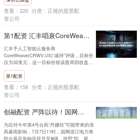
查看：
220
分类：
正规的股票配
资公司
第1配资 汇丰唱衰CoreWeave将暴跌76%：缺乏差异化竞争优势 过度依赖微软与英伟达
汇丰予人工智能云服务商
CoreWeave(CRWV.US)“减持”评级，目标价
仅为32美元，这一目标价较该股周四收盘价
低了76%。该行给出的原因是，回报相对较
第1配资
低....
查看：
158
分类：
正规的股票配
资公司
创融配资 严阵以待！国网浙江电力全力备战第4号台风“丹娜丝”
为应对今年第4号台风“丹娜丝”可能带来的强
风暴雨影响，7月7日11时，国网浙江电力将
防台风应急响应提升至Ⅲ级，按照“防、避、