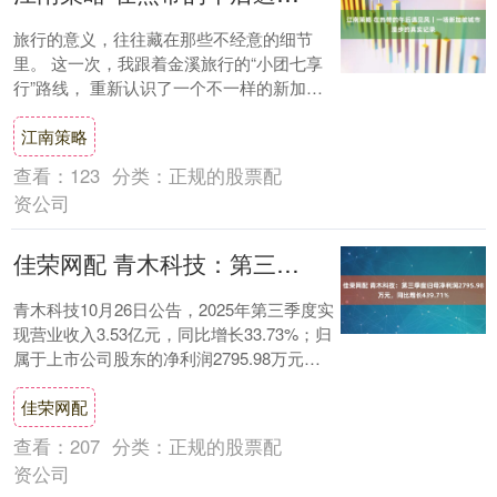
旅行的意义，往往藏在那些不经意的细节
里。 这一次，我跟着金溪旅行的“小团七享
行”路线， 重新认识了一个不一样的新加
坡。 【01】城市展览馆：未来的蓝图 旅程
江南策略
从新....
查看：
123
分类：
正规的股票配
资公司
佳荣网配 青木科技：第三季度归母净利润2795.98万元，同比增长439.71%
青木科技10月26日公告，2025年第三季度实
现营业收入3.53亿元，同比增长33.73%；归
属于上市公司股东的净利润2795.98万元，
同比增长439.71%....
佳荣网配
查看：
207
分类：
正规的股票配
资公司