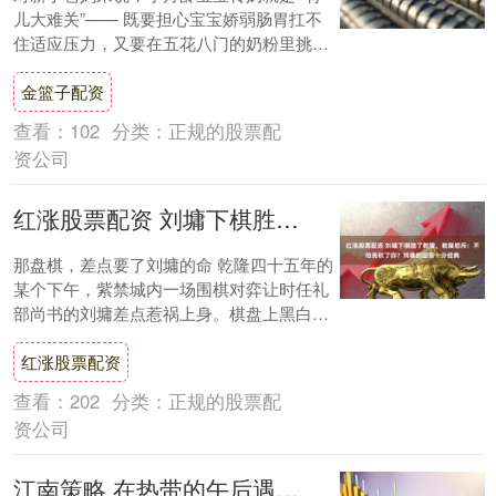
儿大难关”—— 既要担心宝宝娇弱肠胃扛不
住适应压力，又要在五花八门的奶粉里挑得
摸不着头脑。"哪款奶粉比较适合小月龄宝宝
金篮子配资
转....
查看：
102
分类：
正规的股票配
资公司
红涨股票配资 刘墉下棋胜了乾隆，乾隆怒斥：不怕我砍了你？刘塘的回答十分经典
那盘棋，差点要了刘墉的命 乾隆四十五年的
某个下午，紫禁城内一场围棋对弈让时任礼
部尚书的刘墉差点惹祸上身。棋盘上黑白子
交错，乾隆皇帝的眉头越皱越紧。 身为臣
红涨股票配资
子，刘....
查看：
202
分类：
正规的股票配
资公司
江南策略 在热带的午后遇见风｜一场新加坡城市漫步的真实记录