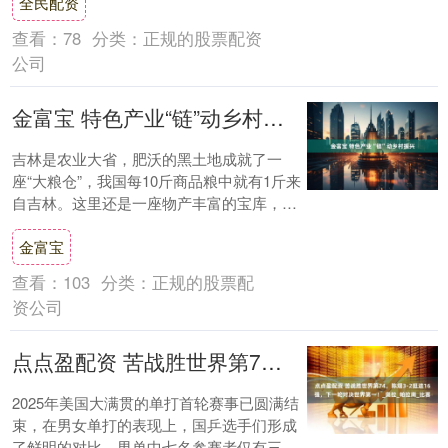
全民配资
《....
查看：
78
分类：
正规的股票配资
公司
金富宝 特色产业“链”动乡村振兴
吉林是农业大省，肥沃的黑土地成就了一
座“大粮仓”，我国每10斤商品粮中就有1斤来
自吉林。这里还是一座物产丰富的宝库，人
参、鹿茸、灵芝、木耳……白山松水黑土
金富宝
间，孕....
查看：
103
分类：
正规的股票配
资公司
点点盈配资 苦战胜世界第74，陈熠3-2挺进16强，下一轮对决世界第一！_奥拉_帕拉南_比赛
2025年美国大满贯的单打首轮赛事已圆满结
束，在男女单打的表现上，国乒选手们形成
了鲜明的对比。男单中七名参赛者仅有三人