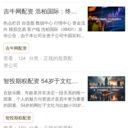
吉牛网配资 浩柏国际：终止拟议合营协议
热点栏目 自选股 数据中心 行情中心 资金流
向 模拟交易 客户端 浩柏国际（08431）发
布公告，由于本公司全资子公司中国宾利投
资有限公司与胡建勇先生订立的拟议....
吉牛网配资
查看：
124
分类：
正规的股票配
资公司
智投期权配资 54岁于文红携儿子和24岁男友现身，对方轻抚其肚子，儿子表情亮了
在娱乐圈，年龄差并非决定一段关系的唯一
因素，个人的魅力与资源才是其中更为重要
的因素。54岁的网红于文红与比她小30岁的
男友之间的“忘年恋”一直是媒体和网友热议
智投期权配资
的....
查看：
169
分类：
正规的股票配