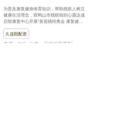
为普及康复健身体育知识，帮助残疾人树立
健康生活理念，双鸭山市残联组织心愿达成
启智康复中心开展“喜迎残特奥会 康复健身
我快乐”残疾人体育健身周系列活动。 此次
久连阳配资
活动....
查看：
219
分类：
正规的股票配
资公司
诚金配资 资本加码、赛道分化 AI陪伴机器人开启“情绪经济”新蓝海|直击2025外滩大会
《科创板日报》9月12日讯（记者 张洋洋）
在今年外滩大会的展区，《科创板日报》记
者注意到，除了人形机器人的火爆，陪伴类
AI机器人也在会场内涌现。 在科技集市
诚金配资
上，....
查看：
167
分类：
正规的股票配
资公司