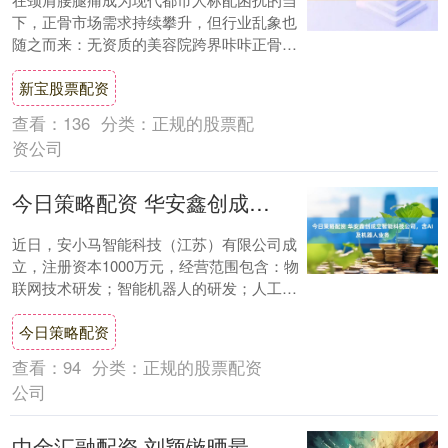
下，正骨市场需求持续攀升，但行业乱象也
随之而来：无资质的美容院跨界咔咔正骨、
一周速成的伪医师夸大宣传、低价引流却无
新宝股票配资
疗效的套....
查看：
136
分类：
正规的股票配
资公司
今日策略配资 华安鑫创成立智能科技公司，含AI及机器人业务
近日，安小马智能科技（江苏）有限公司成
立，注册资本1000万元，经营范围包含：物
联网技术研发；智能机器人的研发；人工智
能应用软件开发；软件开发等。企查查股权
今日策略配资
穿透....
查看：
94
分类：
正规的股票配资
公司
中金汇融配资 刘颖镟晒最新写真，靓丽与性感完美展现