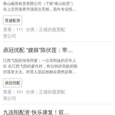
泰山融资租赁有限公司（下称“泰山租赁”）
在上交所债券市场首次亮相，面向专业投资
者非公开发行中小微企业支持债券（第一
景盛配资
期），发....
查看：
111
分类：
正规的股票配
资公司
鼎冠优配 “嫂娘”陈伏莲：带20块银元做童养媳，到夫家4年丈夫才出生
江西弋阳的传奇阿婆：一位等郎妹的百年人
生 在江西弋阳的廖肖村，有位96岁高龄的陈
伏莲老太太。村里人提起她都会肃然起敬：
这位阿婆可是经历过风雨的人啊！每当有人
鼎冠优配
问起....
查看：
101
分类：
正规的股票配
资公司
九连阳配资 快乐康复！双鸭山市组织开展残疾人健身周活动