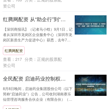
资公司
红腾网配资 从“助企行”到“快准实” 从“我帮你”到“一起走” 龙岗一年多净增企业8.4万家
【深圳商报讯】（记者马小晗）9月1日，记
者从深圳市龙岗区企业服务中心（深圳市龙
岗区新质生产力促进中心）获悉，去年7
月，龙岗区提出“做企业的战略合伙人”以
红腾网配资
来，目前....
查看：
217
分类：
正规的股票配
资公司
全民配资 启迪药业控制权将变更 湖南赛乐仙有望带来新动能
8月8日晚间，启迪药业集团股份公司（以下
简称“启迪药业”）公告，公司收到湖南赛乐
仙管理咨询服务合伙企业（有限合伙）（以
下简称“湖南赛乐仙”）送达的北京金融法院