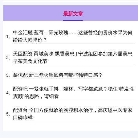
最新文章
中金汇融 蓝莓、阳光玫瑰……这些曾经的贵价水果为何
1、
纷纷大幅降价？
天臣配资 甬城美味 飘香吴忠 | 宁波组团参加第六届吴忠
2、
早茶美食文化节
鑫优配 新三鼎火锅底料有哪些独特口感？
3、
配资吧 一紧张就手抖，端杯、写字都尴尬？稳住“特发性
4、
震颤”的思路，请细看
配资台 全国方便就诊的胸腔积水治疗，高庆恩中医专家
5、
口碑咋样