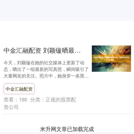
中金汇融配资 刘颖镟晒最新写真，靓丽与性感完美展现
今天，刘颖镟在她的社交媒体上更新了动
态，晒出了一组最新的写真照，瞬间吸引了
大量网友的关注。照片中，她身穿一条黑色
连衣裙，展现出完美的身材曲线，脸上洋溢
中金汇融配资
着灿烂的笑....
查看：
188
分类：
正规的股票配
资公司
米升网文章已加载完成