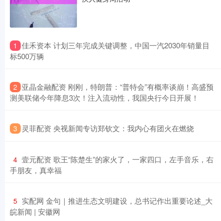
​佳禾资本 计划三年完成关键调整，中国一汽2030年销量目
1
标500万辆
​亚晶金融配资 刚刚，特朗普：“普特会”有概率谈崩！高盛预
2
测美联储今年降息3次！注入流动性，我国央行今日开展！
​灵菲配资 央视新闻专访郑钦文：我内心有团火在燃烧
3
​壹元配资 歌王“陈楚生”的家火了，一家四口，左手音乐，右
4
手朋友，真幸福
​实配网 金句｜推进生态文明建设，总书记作出重要论述_大
5
皖新闻 | 安徽网