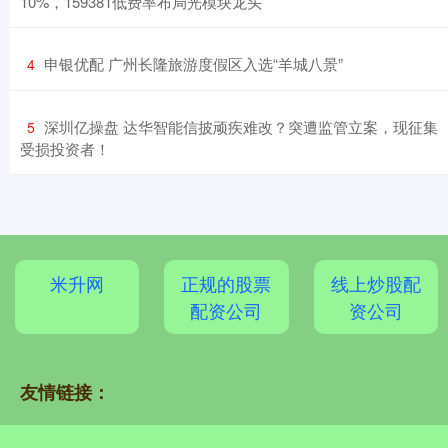
10%，159381低费率布局光模块龙头
​申银优配 广州长隆旅游度假区入选“羊城八景”
4
​深圳亿操盘 达华智能信披顽疾难改？突遭监管立案，现征集
5
受损投资者！
米升网
正规的股票
线上炒股配
配资公司
资公司
友情链接：