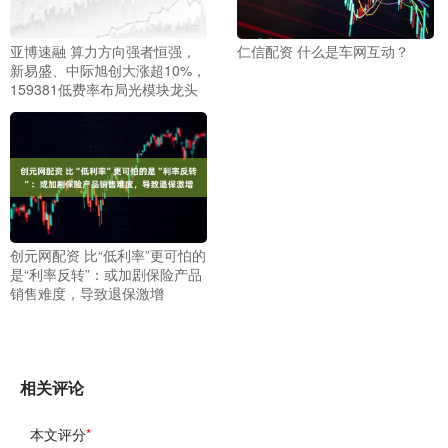
亚博速融 算力方向强者恒强，
仁信配资 什么是车网互动？
新易盛、中际旭创大涨超10%，
159381低费率布局光模块龙头
创元网配资 比“低利率”更可怕的
是“利率反转”：或加剧保险产品
销售难度，导致退保激增
相关评论
本文评分
*