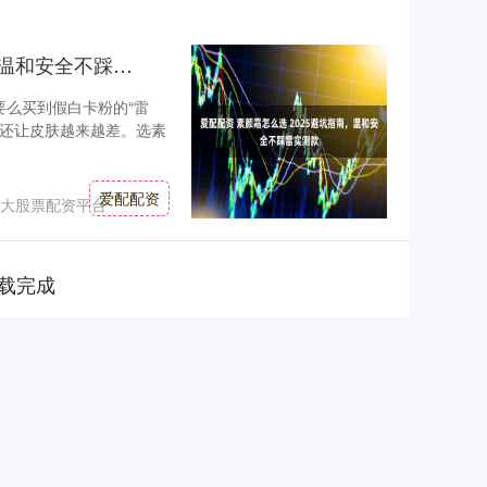
爱配配资 素颜霜怎么选 2025避坑指南，温和安全不踩雷实测款
要么买到假白卡粉的“雷
，还让皮肤越来越差。选素
爱配配资
大股票配资平台
载完成