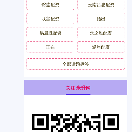
镕盛配资
云南吕忠配资
联富配资
指出
易启胜配资
永之胜配资
正在
涵星配资
全部话题标签
关注 米升网