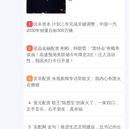
​佳禾资本 计划三年完成关键调整，中国一汽
1
2030年销量目标500万辆
​亚晶金融配资 刚刚，特朗普：“普特会”有概率
2
谈崩！高盛预测美联储今年降息3次！注入流动
性，我国央行今日开展！
​灵菲配资 央视新闻专访郑钦文：我内心有团火
3
在燃烧
​壹元配资 歌王“陈楚生”的家火了，一家四口，
4
左手音乐，右手朋友，真幸福
​实配网 金句｜推进生态文明建设，总书记作出
5