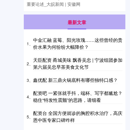
重要论述_大皖新闻 | 安徽网
最新文章
中金汇融 蓝莓、阳光玫瑰……这些曾经的贵
1、
价水果为何纷纷大幅降价？
天臣配资 甬城美味 飘香吴忠 | 宁波组团参加
2、
第六届吴忠早茶美食文化节
鑫优配 新三鼎火锅底料有哪些独特口感？
3、
配资吧 一紧张就手抖，端杯、写字都尴尬？
4、
稳住“特发性震颤”的思路，请细看
配资台 全国方便就诊的胸腔积水治疗，高庆
5、
恩中医专家口碑咋样