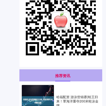
推荐资讯
哈福配资 游泳世锦赛|蛙王归
来！覃海洋重夺200米蛙泳金
牌