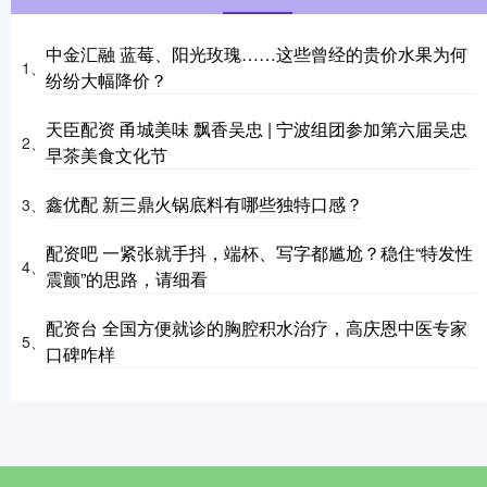
中金汇融 蓝莓、阳光玫瑰……这些曾经的贵价水果为何
1、
纷纷大幅降价？
天臣配资 甬城美味 飘香吴忠 | 宁波组团参加第六届吴忠
2、
早茶美食文化节
鑫优配 新三鼎火锅底料有哪些独特口感？
3、
配资吧 一紧张就手抖，端杯、写字都尴尬？稳住“特发性
4、
震颤”的思路，请细看
配资台 全国方便就诊的胸腔积水治疗，高庆恩中医专家
5、
口碑咋样