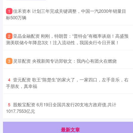
​佳禾资本 计划三年完成关键调整，中国一汽2030年销量目
1
标500万辆
​亚晶金融配资 刚刚，特朗普：“普特会”有概率谈崩！高盛预
2
测美联储今年降息3次！注入流动性，我国央行今日开展！
​灵菲配资 央视新闻专访郑钦文：我内心有团火在燃烧
3
​壹元配资 歌王“陈楚生”的家火了，一家四口，左手音乐，右
4
手朋友，真幸福
​股般宝配资 6月19日全国共发行20支地方政府债,共计
5
1017.7553亿元
最新文章