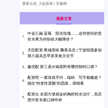
重要论述_大皖新闻 | 安徽网
最新文章
中金汇融 蓝莓、阳光玫瑰……这些曾经的贵
1、
价水果为何纷纷大幅降价？
天臣配资 甬城美味 飘香吴忠 | 宁波组团参加
2、
第六届吴忠早茶美食文化节
鑫优配 新三鼎火锅底料有哪些独特口感？
3、
配资吧 一紧张就手抖，端杯、写字都尴尬？
4、
稳住“特发性震颤”的思路，请细看
配资台 全国方便就诊的胸腔积水治疗，高庆
5、
恩中医专家口碑咋样