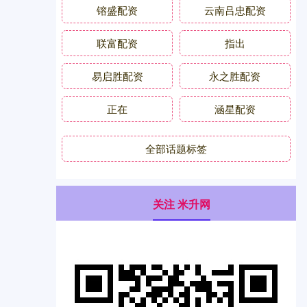
镕盛配资
云南吕忠配资
联富配资
指出
易启胜配资
永之胜配资
正在
涵星配资
全部话题标签
关注 米升网