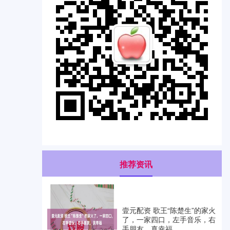
推荐资讯
壹元配资 歌王“陈楚生”的家火
了，一家四口，左手音乐，右
手朋友，真幸福