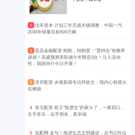
​佳禾资本 计划三年完成关键调整，中国一汽
1
2030年销量目标500万辆
​亚晶金融配资 刚刚，特朗普：“普特会”有概率
2
谈崩！高盛预测美联储今年降息3次！注入流动
性，我国央行今日开展！
​灵菲配资 央视新闻专访郑钦文：我内心有团火
3
在燃烧
​壹元配资 歌王“陈楚生”的家火了，一家四口，
4
左手音乐，右手朋友，真幸福
​实配网 金句｜推进生态文明建设，总书记作出
5