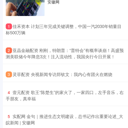
安徽网
​佳禾资本 计划三年完成关键调整，中国一汽2030年销量目
1
标500万辆
​亚晶金融配资 刚刚，特朗普：“普特会”有概率谈崩！高盛预
2
测美联储今年降息3次！注入流动性，我国央行今日开展！
​灵菲配资 央视新闻专访郑钦文：我内心有团火在燃烧
3
​壹元配资 歌王“陈楚生”的家火了，一家四口，左手音乐，右
4
手朋友，真幸福
​实配网 金句｜推进生态文明建设，总书记作出重要论述_大
5
皖新闻 | 安徽网