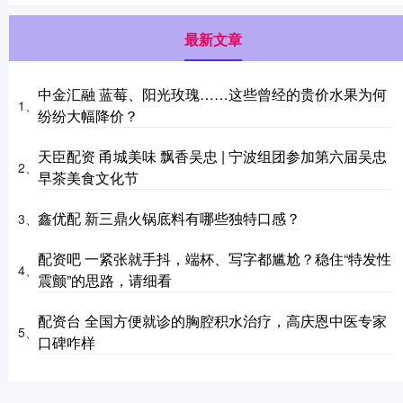
最新文章
中金汇融 蓝莓、阳光玫瑰……这些曾经的贵价水果为何
1、
纷纷大幅降价？
天臣配资 甬城美味 飘香吴忠 | 宁波组团参加第六届吴忠
2、
早茶美食文化节
鑫优配 新三鼎火锅底料有哪些独特口感？
3、
配资吧 一紧张就手抖，端杯、写字都尴尬？稳住“特发性
4、
震颤”的思路，请细看
配资台 全国方便就诊的胸腔积水治疗，高庆恩中医专家
5、
口碑咋样