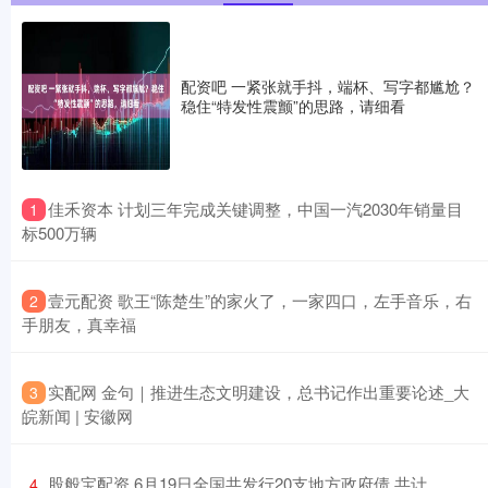
配资吧 一紧张就手抖，端杯、写字都尴尬？
稳住“特发性震颤”的思路，请细看
​佳禾资本 计划三年完成关键调整，中国一汽2030年销量目
1
标500万辆
​壹元配资 歌王“陈楚生”的家火了，一家四口，左手音乐，右
2
手朋友，真幸福
​实配网 金句｜推进生态文明建设，总书记作出重要论述_大
3
皖新闻 | 安徽网
​股般宝配资 6月19日全国共发行20支地方政府债,共计
4