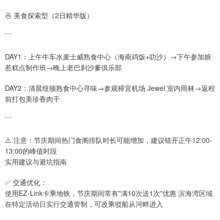
🍜 美食探索型（2日精华版）
```
DAY1：上午牛车水麦士威熟食中心（海南鸡饭+叻沙）→下午参加娘
惹糕点制作班→晚上老巴刹沙爹俱乐部
DAY2：清晨纽顿熟食中心寻味→参观樟宜机场 Jewel 室内雨林→返程
前打包美珍香肉干
```
⚠️ 注意：节庆期间热门食阁排队时长可能增加，建议错开正午12:00-
13:00的峰值时段
实用建议与避坑指南
✅ 交通优化：
使用EZ-Link卡乘地铁，节庆期间常有"满10次送1次"优惠 滨海湾区域
在特定活动日实行交通管制，可改乘驳船从河畔进入