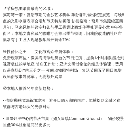
📍节庆氛围浓度最高的区域：
滨海湾一带：复活节期间金沙艺术科学博物馆常推出限定展览，每晚8
点的光影水幕表演会增加节庆特别桥段 甘榜格南：斋月市集延续至四
月初，马来风格的镂空灯饰与手工香囊比商场伴手礼更显心意 中峇鲁
街区：本地文青私藏的咖啡厅会推出季节特调，旧戏院改造的社区市
集常有手工匠人现场教学展开剩余79%
🎯性价比之王——文化节观众专属体验：
免费观演席位：像滨海湾浮动舞台的节日汇演，提前1小时排队能抢到
视野极佳的草地座 节庆工作坊：亚洲文明博物馆的蜡染体验课，费用
仅是商场DIY的三分之一 夜间动物园特别场：复活节周五至周日晚增
设民俗故事导览车，无需额外购票
🧭本地人推荐的年度新趋势：
• 傍晚乘驳船游新加坡河，避开日晒人潮的同时，能捕捉到金融区建
筑群与古老码头的光影对话
• 组屋邻里中心的节庆市集（如女皇镇Common Ground），物价较景
区低30%且创意商品更多元