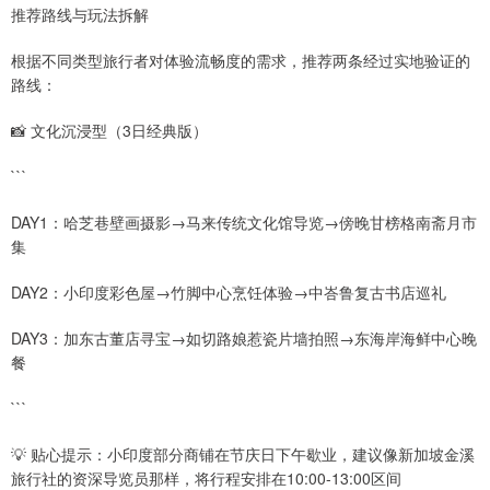
推荐路线与玩法拆解
根据不同类型旅行者对体验流畅度的需求，推荐两条经过实地验证的
路线：
📸 文化沉浸型（3日经典版）
```
DAY1：哈芝巷壁画摄影→马来传统文化馆导览→傍晚甘榜格南斋月市
集
DAY2：小印度彩色屋→竹脚中心烹饪体验→中峇鲁复古书店巡礼
DAY3：加东古董店寻宝→如切路娘惹瓷片墙拍照→东海岸海鲜中心晚
餐
```
💡 贴心提示：小印度部分商铺在节庆日下午歇业，建议像新加坡金溪
旅行社的资深导览员那样，将行程安排在10:00-13:00区间