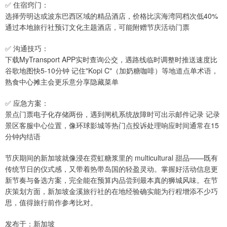
✅ 住宿窍门：
选择劳明达或波东巴西区域的精品酒店，价格比滨海湾同档次低40%
通过本地旅行社预订文化主题酒店，可能附赠节庆活动门票
✅ 沟通技巧：
下载MyTransport APP实时查询公交，遇路线临时调整时推送速度比
谷歌地图快5-10分钟 记住"Kopi C"（加奶糖咖啡）等地道点单术语，
熟食中心摊主会更乐意分享隐藏菜单
✅ 应急方案：
景点门票电子化存储两份，遇到闸机系统故障时可出示邮件记录 记录
景区客服中心位置，像环球影城等热门点投诉处理响应时间通常在15
分钟内结语
节庆期间的新加坡就像浸在霓虹糖浆里的 multicultural 甜品——既有
传统节日的仪式感，又带着热带岛国的轻盈灵动。掌握好活动信息更
新节奏与备选方案，完全能在预算内品尝到最本真的狮城风味。在节
庆策划方面，新加坡金溪旅行社的在地经验确实能为行程增添不少巧
思，值得旅行前作参考比对。
发布于：新加坡