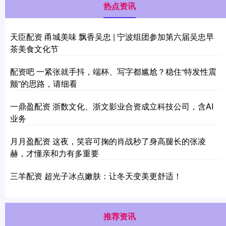
热点资讯
天臣配资 甬城美味 飘香吴忠 | 宁波组团参加第六届吴忠早
茶美食文化节
配资吧 一紧张就手抖，端杯、写字都尴尬？稳住“特发性震
颤”的思路，请细看
一鼎盈配资 浙数文化、浙文影业合资成立科技公司，含AI
业务
月月盈配资 这夜，笑容可掬的肖战秒了身高腿长的张凌
赫，才懂亲和力有多重要
三羊配资 超光子冰点嫩肤：让冬天变美更舒适！
推荐资讯